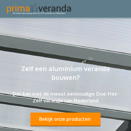
Zelf een aluminium veranda
bouwen?
Dat kan met de meest eenvoudige Doe-Het-
Zelf veranda van Nederland
Bekijk onze producten